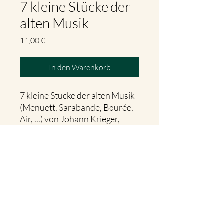
7 kleine Stücke der
alten Musik
Preis
11,00 €
In den Warenkorb
7 kleine Stücke der alten Musik
(Menuett, Sarabande, Bourée,
Air, ...) von Johann Krieger,
Leopold Mozart, G.F. Händel,
Johann Graupner und Henry
Purcell für Zither solo.
Die Arrangements sind eher
einfacher, Schwierigkeitsgrad 2