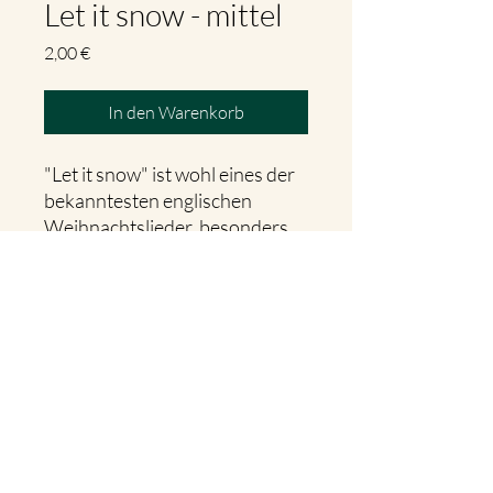
Let it snow - mittel
Preis
2,00 €
In den Warenkorb
"Let it snow" ist wohl eines der
bekanntesten englischen
Weihnachtslieder, besonders
die Version von Frank Sinatra!
Hier gibt es Noten für Zither in
einem leichten bis mittleren
Schwierigkeitsgrad.
©2025 Magdalena Pedarnig