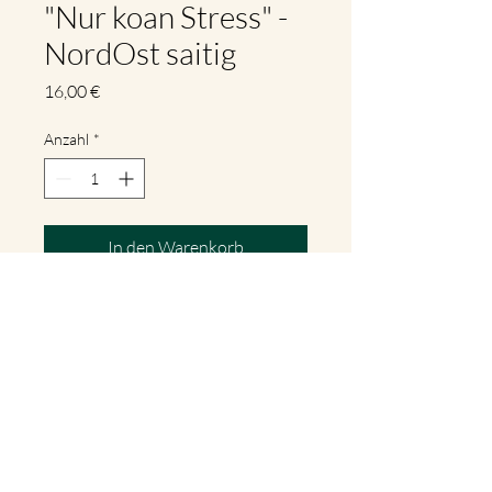
"Nur koan Stress" -
NordOst saitig
Preis
16,00 €
Anzahl
*
In den Warenkorb
"Nur koan Stress" ist die erste
CD der Gruppe NordOst saitig.