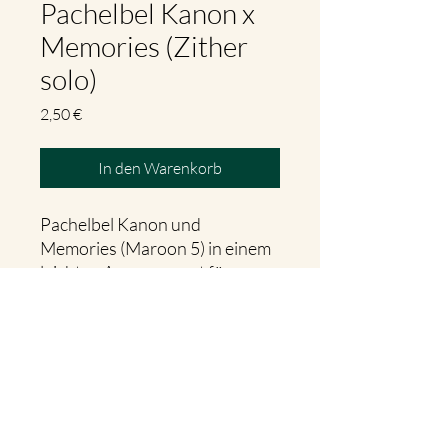
Pachelbel Kanon x
Memories (Zither
solo)
Preis
2,50 €
In den Warenkorb
Pachelbel Kanon und
Memories (Maroon 5) in einem
leichten Arrangement für
Zither
ANHÖREN
Hier gibt es den Song zum Anhören!
Klick