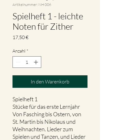
Artikelnummer: NH 006
Spielheft 1 - leichte
Noten für Zither
Preis
17,50 €
Anzahl
*
In den Warenkorb
Spielheft 1
Stücke für das erste Lernjahr
Von Fasching bis Ostern, von
St. Martin bis Nikolaus und
Weihnachten. Lieder zum
Spielen und Tanzen, und Lieder