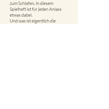
zum Schlafen. In diesem
Spielheft ist für jeden Anlass
etwas dabei.
Und was ist eigentlich die
Mehrzahl von Kanon? Davon
sind nämlich auch mehrere im
Heft zu finden.
Egal ob nur Griffbrett, nur
Freisaiten oder beides
gemeinsam - alles ist in leicht
spielbarer Weise gehalten, ideal
für das erste Spieljahr und als
Ergänzung zu deiner
Instrumentalschule!