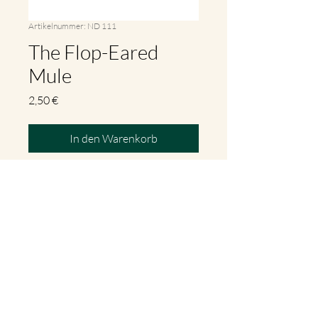
Artikelnummer: ND 111
The Flop-Eared
Mule
Preis
2,50 €
In den Warenkorb
"The Flop-Eared Mule" ist ein
irisches Reel (irischer Tanz), hier
gibt es Noten für Zither von
diesem Tanzlied.