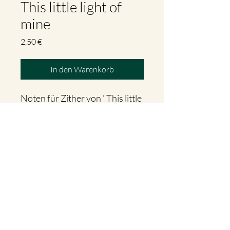
This little light of
mine
Preis
2,50 €
In den Warenkorb
Noten für Zither von "This little
light of mine"
"This little light of mine ist ein
amerikanisches Lied aus den
1920er-Jahren.
©2025 Magdalena Pedarnig