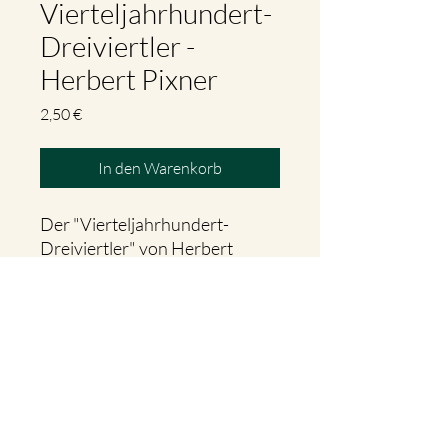
Vierteljahrhundert-
Dreiviertler -
Herbert Pixner
Preis
2,50 €
In den Warenkorb
Der "Vierteljahrhundert-
Dreiviertler" von Herbert
Pixner in einer Bearbeitung für
Zither solo.
Die Begleitung ist nicht
ausgeschrieben, die Akkorde
stehen darüber.